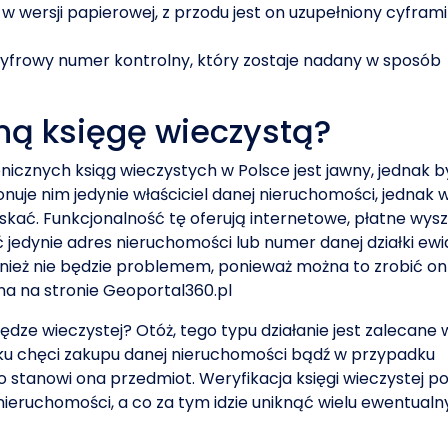
a w wersji papierowej, z przodu jest on uzupełniony cyfram
ocyfrowy numer kontrolny, który zostaje nadany w sposób
zną księgę wieczystą?
nicznych ksiąg wieczystych w Polsce jest jawny, jednak b
onuje nim jedynie właściciel danej nieruchomości, jednak 
ać. Funkcjonalność tę oferują internetowe, płatne wysz
 jedynie adres nieruchomości lub numer danej działki ewi
wnież nie będzie problemem, ponieważ można to zrobić onl
na na stronie Geoportal360.pl
ędze wieczystej? Otóż, tego typu działanie jest zalecane
u chęci zakupu danej nieruchomości bądź w przypadku
stanowi ona przedmiot. Weryfikacja księgi wieczystej p
ieruchomości, a co za tym idzie uniknąć wielu ewentual