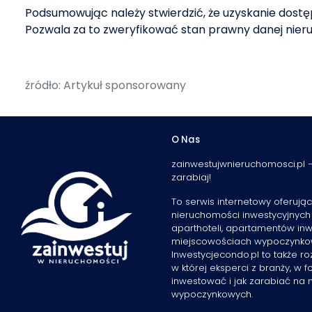
Podsumowując należy stwierdzić, że uzyskanie dostę
Pozwala za to zweryfikować stan prawny danej nier
źródło: Artykuł sponsorowany
O Nas
zainwestujwnieruchomosci.pl –
zarabiaj!
To serwis internetowy oferując
nieruchomości inwestycyjnych
aparthoteli, apartamentów inw
miejscowościach wypoczynkowy
Inwestycjecondo.pl to także 
w której eksperci z branży, w f
inwestować i jak zarabiać na
wypoczynkowych.