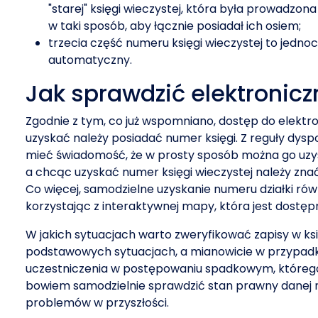
"starej" księgi wieczystej, która była prowadzon
w taki sposób, aby łącznie posiadał ich osiem;
trzecia część numeru księgi wieczystej to jedn
automatyczny.
Jak sprawdzić elektronic
Zgodnie z tym, co już wspomniano, dostęp do elektro
uzyskać należy posiadać numer księgi. Z reguły dysp
mieć świadomość, że w prosty sposób można go uzysk
a chcąc uzyskać numer księgi wieczystej należy znać
Co więcej, samodzielne uzyskanie numeru działki ró
korzystając z interaktywnej mapy, która jest dostęp
W jakich sytuacjach warto zweryfikować zapisy w ksi
podstawowych sytuacjach, a mianowicie w przypadk
uczestniczenia w postępowaniu spadkowym, którego 
bowiem samodzielnie sprawdzić stan prawny danej n
problemów w przyszłości.