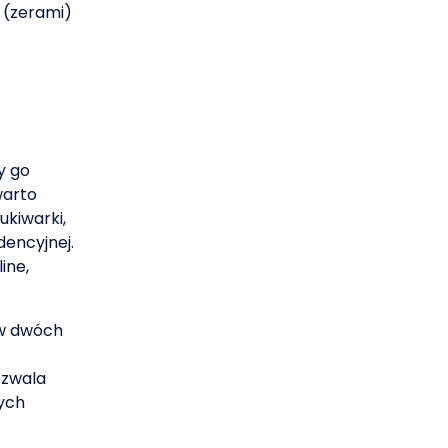
i (zerami)
y go
warto
ukiwarki,
dencyjnej.
ine,
 w dwóch
ozwala
nych