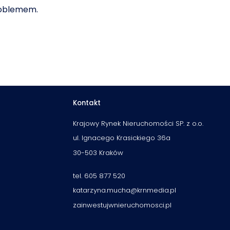
problemem.
Kontakt
Krajowy Rynek Nieruchomości SP. z o.o.
ul. Ignacego Krasickiego 36a
30-503 Kraków
tel. 605 877 520
katarzyna.mucha@krnmedia.pl
zainwestujwnieruchomosci.pl