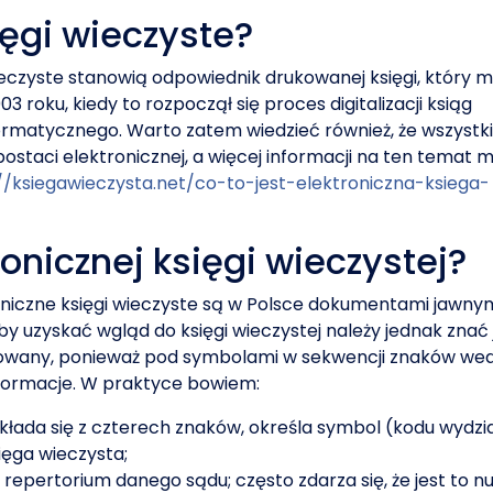
ęgi wieczyste?
eczyste stanowią odpowiednik drukowanej księgi, który 
 roku, kiedy to rozpoczął się proces digitalizacji ksiąg
ormatycznego. Warto zatem wiedzieć również, że wszystki
ostaci elektronicznej, a więcej informacji na ten temat 
//ksiegawieczysta.net/co-to-jest-elektroniczna-ksiega-
nicznej księgi wieczystej?
niczne księgi wieczyste są w Polsce dokumentami jawnym
by uzyskać wgląd do księgi wieczystej należy jednak znać 
udowany, ponieważ pod symbolami w sekwencji znaków we
formacje. W praktyce bowiem:
składa się z czterech znaków, określa symbol (kodu wydzi
ęga wieczysta;
epertorium danego sądu; często zdarza się, że jest to 