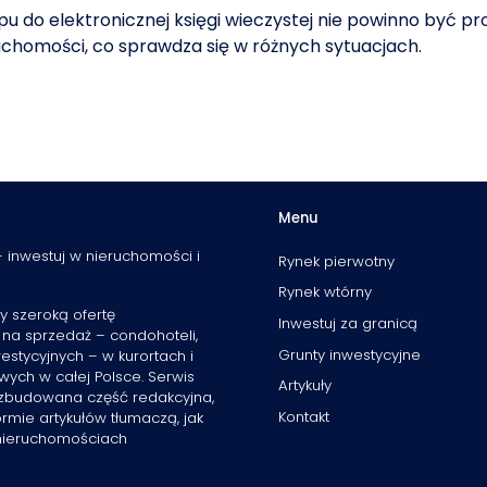
pu do elektronicznej księgi wieczystej nie powinno być 
uchomości, co sprawdza się w różnych sytuacjach.
Menu
 inwestuj w nieruchomości i
Rynek pierwotny
Rynek wtórny
y szeroką ofertę
Inwestuj za granicą
 na sprzedaż – condohoteli,
Grunty inwestycyjne
estycyjnych – w kurortach i
ch w całej Polsce. Serwis
Artykuły
rozbudowana część redakcyjna,
Kontakt
ormie artykułów tłumaczą, jak
 nieruchomościach