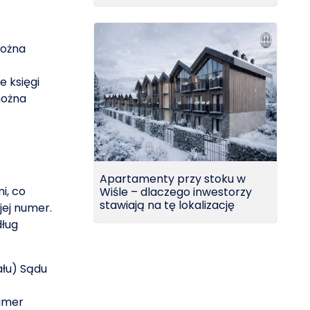
można
e księgi
można
Apartamenty przy stoku w
i, co
Wiśle – dlaczego inwestorzy
stawiają na tę lokalizację
jej numer.
dług
ału) Sądu
numer