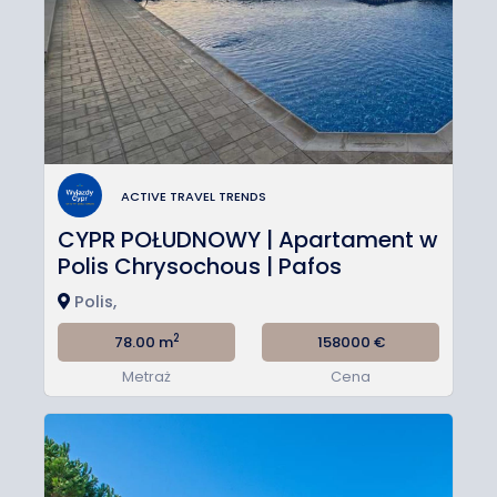
ACTIVE TRAVEL TRENDS
CYPR POŁUDNOWY | Apartament w
Polis Chrysochous | Pafos
Polis,
2
78.00 m
158000
€
Metraż
Cena