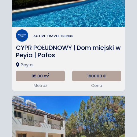
ACTIVE TRAVEL TRENDS
CYPR POŁUDNOWY | Dom miejski w
Peyia | Pafos
Peyia,
2
85.00 m
190000
€
Metraż
Cena