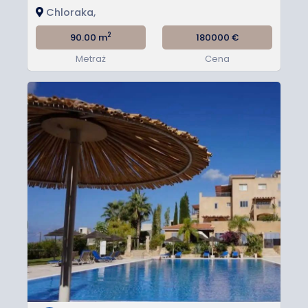
Chloraka,
2
90.00 m
180000
€
Metraż
Cena