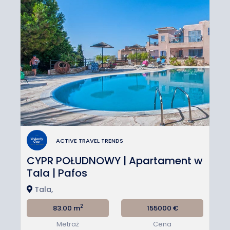
ACTIVE TRAVEL TRENDS
CYPR POŁUDNOWY | Apartament w
Tala | Pafos
Tala,
2
83.00 m
155000
€
Metraż
Cena