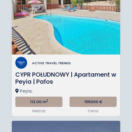
ACTIVE TRAVEL TRENDS
CYPR POŁUDNOWY | Apartament w
Peyia | Pafos
Peyia,
2
112.00 m
155000
€
Metraż
Cena