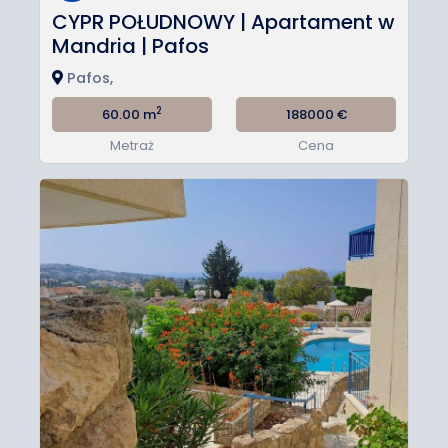
CYPR POŁUDNOWY | Apartament w
Mandria | Pafos
Pafos,
2
60.00 m
188000
€
Metraż
Cena