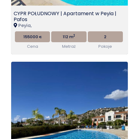
CYPR POŁUDNOWY | Apartament w Peyia |
Pafos
Peyia,
2
155000
112 m
2
€
Cena
Metraż
Pokoje