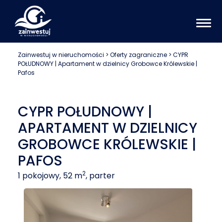
Zainwestuj w nieruchomości
>
Oferty zagraniczne
>
CYPR
POŁUDNOWY | Apartament w dzielnicy Grobowce Królewskie |
1 / 5
Pafos
CYPR POŁUDNOWY |
APARTAMENT W DZIELNICY
GROBOWCE KRÓLEWSKIE |
PAFOS
2
1 pokojowy, 52 m
, parter
CYPR POŁUDNOWY | Apartament w dzielnicy
Grobowce Królewskie | Pafos