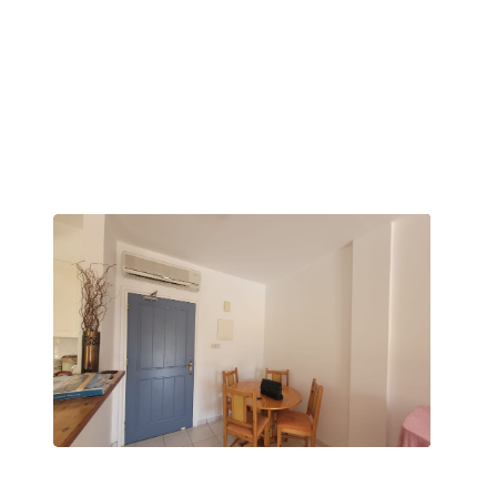
marketingowych przez Krajowy Rynek
Nieruchomości sp. z o.o. i spółki powiązane
oraz partnerów handlowych.
Wyślij wiadomość