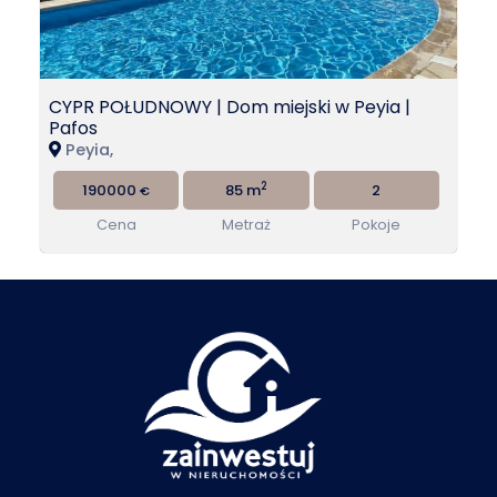
CYPR POŁUDNOWY | Dom miejski w Peyia |
Pafos
Peyia,
2
190000
85 m
2
€
Cena
Metraż
Pokoje