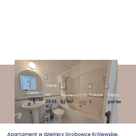
Cena
Cena
2
m
Powierzchnia
Pokoje
Piętro
148000
2
2846
52 m
1
parter
€
€ /
2
m
Apartament w dzielnicy Grobowce Królewskie,