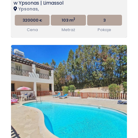
w Ypsonas | Limassol
Ypsonas,
2
320000
103 m
3
€
Cena
Metraż
Pokoje