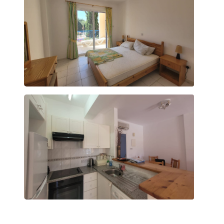
Imię i nazwisko
Telefon
E-mail
Wiadomość
Wyrażam zgodę na przetwarzanie moich
danych osobowych (
regulamin
) w celach