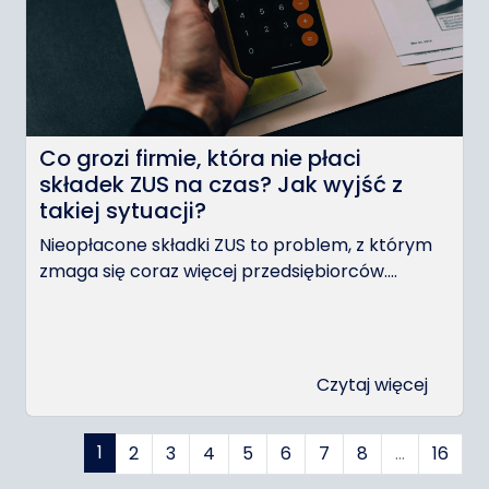
Co grozi firmie, która nie płaci
składek ZUS na czas? Jak wyjść z
takiej sytuacji?
Nieopłacone składki ZUS to problem, z którym
zmaga się coraz więcej przedsiębiorców....
Czytaj więcej
1
2
3
4
5
6
7
8
…
16