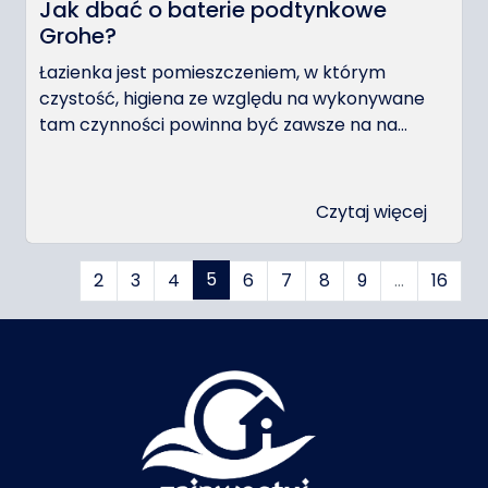
Jak dbać o baterie podtynkowe
Grohe?
Łazienka jest pomieszczeniem, w którym
czystość, higiena ze względu na wykonywane
tam czynności powinna być zawsze na na...
Czytaj więcej
5
2
3
4
6
7
8
9
…
16