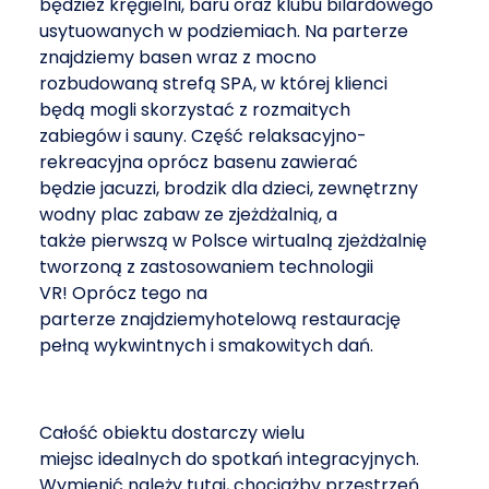
będziez kręgielni, baru oraz klubu bilardowego
usytuowanych w podziemiach. Na parterze
znajdziemy basen wraz z mocno
rozbudowaną strefą SPA, w której klienci
będą mogli skorzystać z rozmaitych
zabiegów i sauny. Część relaksacyjno-
rekreacyjna oprócz basenu zawierać
będzie jacuzzi, brodzik dla dzieci, zewnętrzny
wodny plac zabaw ze zjeżdżalnią, a
także pierwszą w Polsce wirtualną zjeżdżalnię
tworzoną z zastosowaniem technologii
VR! Oprócz tego na
parterze znajdziemyhotelową restaurację
pełną wykwintnych i smakowitych dań.
Całość obiektu dostarczy wielu
miejsc idealnych do spotkań integracyjnych.
Wymienić należy tutaj, chociażby przestrzeń