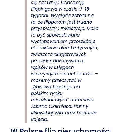
się zamknąć transakcję
flippingową w czasie 9–18
tygodni. Wygląda zatem na
to, że flipperom jest trudno
przyspieszyć inwestycje. Może
to być spowodowane
występowaniem przeszkód o
charakterze biurokratycznym,
zwłaszcza długotrwałych
procedur dokonywania
wpisów w księgach
wieczystych nieruchomości
–
możemy przeczytać w
„Zjawisko flippingu na
polskim rynku
mieszkaniowym” autorstwa
Adama Czerniaka, Hanny
Milewskiej‐Wilk oraz Tomasza
Bojęcia.
W Polsce flip nieruchomości