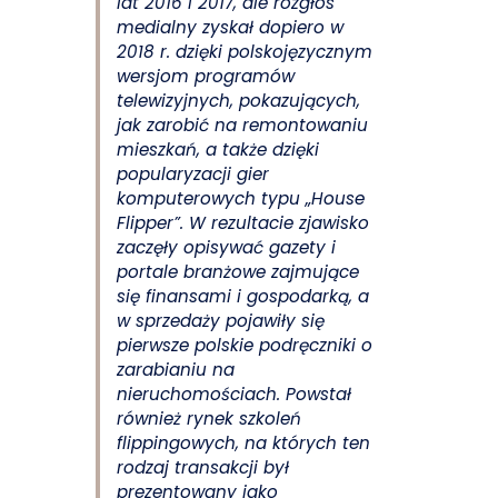
lat 2016 i 2017, ale rozgłos
medialny zyskał dopiero w
2018 r. dzięki polskojęzycznym
wersjom programów
telewizyjnych, pokazujących,
jak zarobić na remontowaniu
mieszkań, a także dzięki
popularyzacji gier
komputerowych typu „House
Flipper”. W rezultacie zjawisko
zaczęły opisywać gazety i
portale branżowe zajmujące
się finansami i gospodarką, a
w sprzedaży pojawiły się
pierwsze polskie podręczniki o
zarabianiu na
nieruchomościach. Powstał
również rynek szkoleń
flippingowych, na których ten
rodzaj transakcji był
prezentowany jako