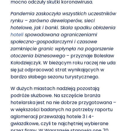
mocno odczuły skutki koronawirusa.
Pandemia zaskoczyła wszystkich uczestników
rynku – zarówno deweloperów, sieci
hotelowe, jak i banki. Skala spadku obłożenia
hoteli
spowodowana ograniczeniami
społeczno-gospodarczymi i czasowe
zamknięcie granic wpłynęła na pogorszenie
otoczenia biznesowego
– przyznaje Bolesław
Kołodziejczyk. W bieżącym roku raczej nie uda
się już odpracować strat wynikających w
bardzo słabego sezonu turystycznego.
W dużych miastach nadzieją pozostają
podróże służbowe. Na szczęście branża
hotelarska jest na nie dobrze przygotowana –
w większości badanych na potrzeby raportu
aglomeracji przeważają hotele 3 i 4-
gwiazdkowe, czyli te najchętniej wybierane
przez firmy. W Warszawie stanowią one 70