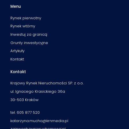
Menu
Rynek pierwotny
Rynek wtórny
Inwestuj za granicą
Grunty inwestycyjne
Artykuły
Kontakt
Kontakt
Krajowy Rynek Nieruchomości SP. z o.o.
ul. Ignacego Krasickiego 36a
30-503 Kraków
tel. 605 877 520
katarzyna.mucha@krnmedia.pl
zainwestujwnieruchomosci.pl